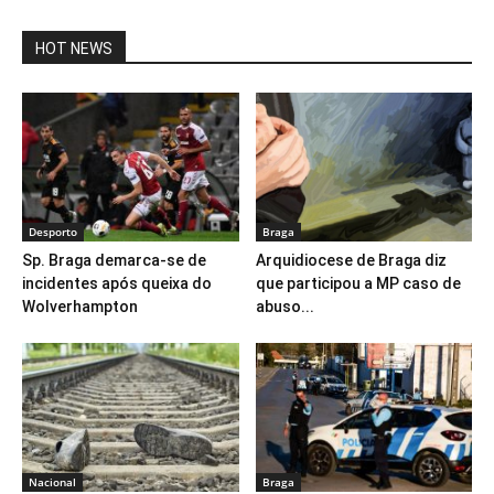
HOT NEWS
Desporto
Braga
Sp. Braga demarca-se de
Arquidiocese de Braga diz
incidentes após queixa do
que participou a MP caso de
Wolverhampton
abuso...
Nacional
Braga