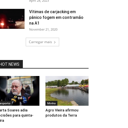
April 28, 2023
Vítimas de carjacking em
pânico fogem em contramão
na A1
November 21, 2020
Carregar mais
HOT NEWS
esporto
Minho
rta Soares adia
Agro Vieira afirmou
cisões para quinta-
produtos da Terra
ira