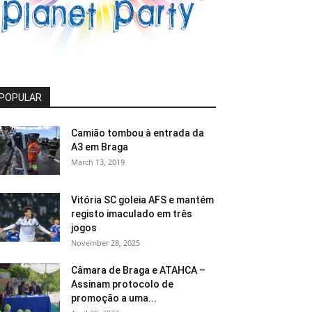
POPULAR
Camião tombou à entrada da
A3 em Braga
March 13, 2019
Vitória SC goleia AFS e mantém
registo imaculado em três
jogos
November 28, 2025
Câmara de Braga e ATAHCA –
Assinam protocolo de
promoção a uma...