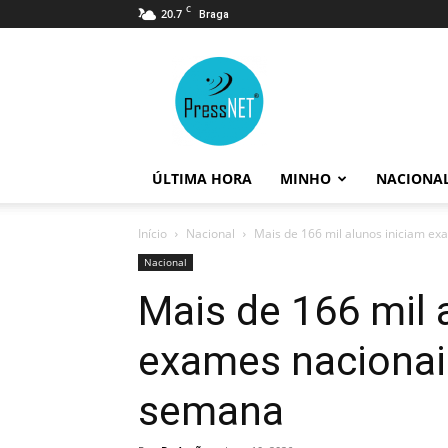
C
20.7
Braga
PressNET
ÚLTIMA HORA
MINHO
NACIONA
Início
Nacional
Mais de 166 mil alunos iniciam e
Nacional
Mais de 166 mil 
exames nacionai
semana