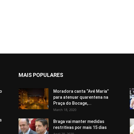
MAIS POPULARES
 o
Moradora canta “Avé Maria”
.
para atenuar quarentena na
Praça do Bocage,...
March 18, 2020
s
Braga vai manter medidas
restritivas por mais 15 dias
April 29, 2020