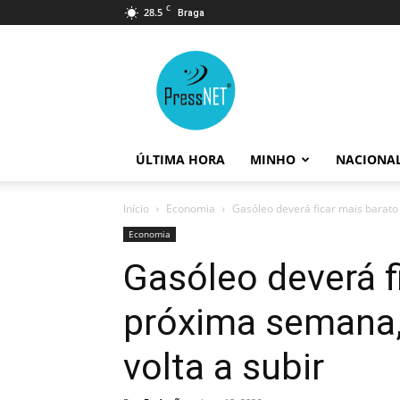
C
28.5
Braga
PressNET
ÚLTIMA HORA
MINHO
NACIONA
Início
Economia
Gasóleo deverá ficar mais barato
Economia
Gasóleo deverá f
próxima semana,
volta a subir