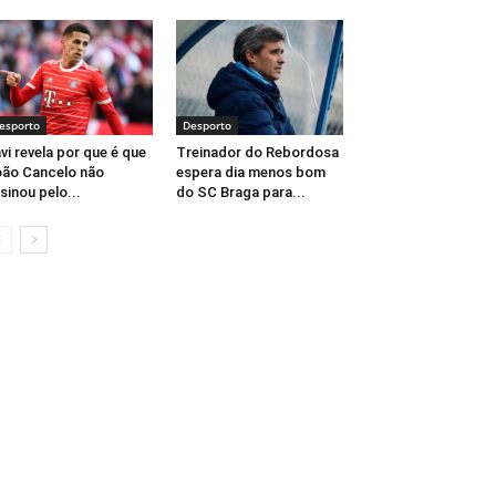
esporto
Desporto
vi revela por que é que
Treinador do Rebordosa
ão Cancelo não
espera dia menos bom
sinou pelo...
do SC Braga para...