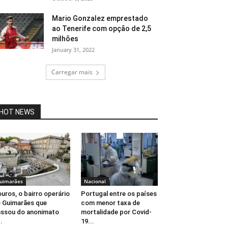
Mario Gonzalez emprestado
ao Tenerife com opção de 2,5
milhões
January 31, 2022
Carregar mais
HOT NEWS
uimarães
Nacional
uros, o bairro operário
Portugal entre os países
 Guimarães que
com menor taxa de
ssou do anonimato
mortalidade por Covid-
..
19...