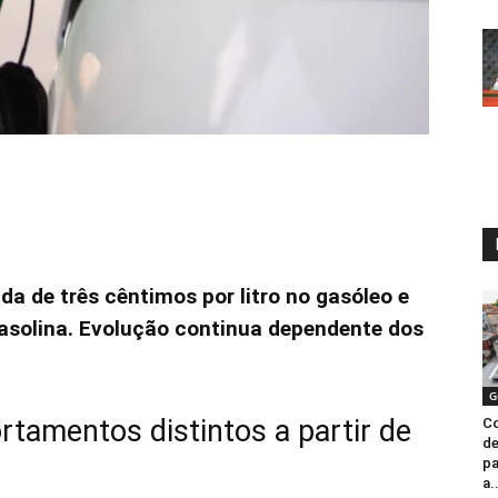
a de três cêntimos por litro no gasóleo e
solina. Evolução continua dependente dos
G
amentos distintos a partir de
Co
de
pa
a.