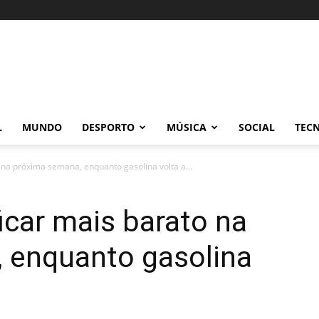
L
MUNDO
DESPORTO
MÚSICA
SOCIAL
TEC
 na próxima semana, enquanto gasolina volta a...
icar mais barato na
 enquanto gasolina