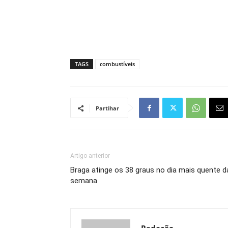
TAGS
combustíveis
Partihar
Artigo anterior
Braga atinge os 38 graus no dia mais quente d
semana