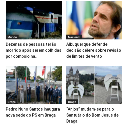
Mundo
Nacional
Dezenas de pessoas terão
Albuquerque defende
morrido após serem colhidas
decisão célere sobre revisão
por comboio na...
de limites de vento
Braga
Braga
Pedro Nuno Santos inaugura
“Anjos” mudam-se para o
nova sede do PS em Braga
Santuário do Bom Jesus de
Braga