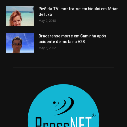
Pivô da TVI mostra-se em biquíni em férias
de luxo
May 2, 2018
Bracarense morre em Caminha após
acidente de mota na A28
May 8, 2022