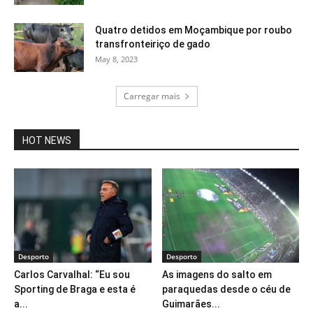
Quatro detidos em Moçambique por roubo
transfronteiriço de gado
May 8, 2023
Carregar mais
HOT NEWS
Desporto
Desporto
Carlos Carvalhal: “Eu sou
As imagens do salto em
Sporting de Braga e esta é
paraquedas desde o céu de
a...
Guimarães...