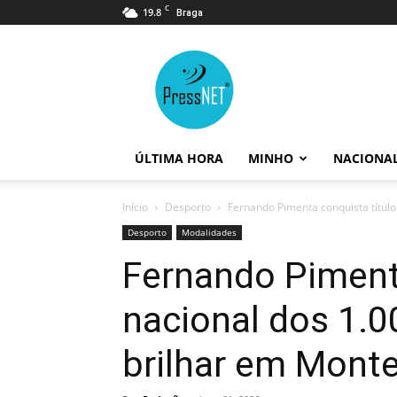
C
19.8
Braga
PressNET
ÚLTIMA HORA
MINHO
NACIONA
Início
Desporto
Fernando Pimenta conquista título 
Desporto
Modalidades
Fernando Pimenta
nacional dos 1.0
brilhar em Mont