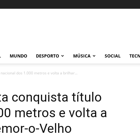
L
MUNDO
DESPORTO
MÚSICA
SOCIAL
TEC
nacional dos 1.000 metros e volta a brilhar...
 conquista título
00 metros e volta a
emor-o-Velho