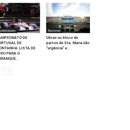
odalidades
Nacional
AMPEONATO DE
Obras no bloco de
ORTUGAL DE
partos de Sta. Maria são
ONTANHA: LISTA DE
“urgência” e...
UXO PARA O
RRANQUE...