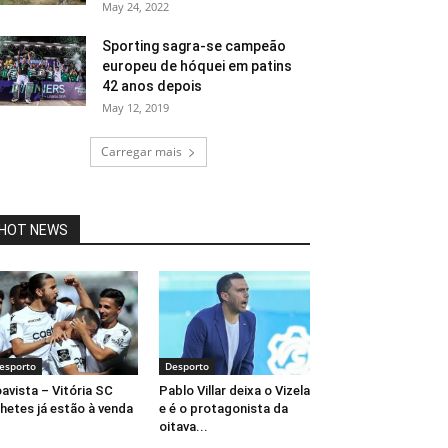
May 24, 2022
Sporting sagra-se campeão
europeu de hóquei em patins
42 anos depois
May 12, 2019
Carregar mais
HOT NEWS
esporto
Desporto
avista – Vitória SC
Pablo Villar deixa o Vizela
lhetes já estão à venda
e é o protagonista da
oitava...