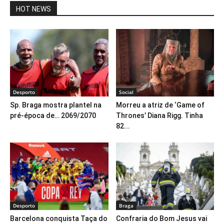
HOT NEWS
Desporto
Social
Sp. Braga mostra plantel na
Morreu a atriz de ‘Game of
pré-época de… 2069/2070
Thrones’ Diana Rigg. Tinha
82...
Desporto
Braga
Barcelona conquista Taça do
Confraria do Bom Jesus vai