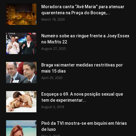
Moradora canta “Avé Maria” para atenuar
quarentena na Praça do Bocage,...
March 18, 2020
Numeiro sobe ao ringue frente a Joey Essex
no Misfits 22
August 27, 2025
Braga vai manter medidas restritivas por
mais 15 dias
April 29, 2020
Esqueça o 69. A nova posição sexual que
tem de experimentar...
August 5, 2018
Pivô da TVI mostra-se em biquíni em férias
de luxo
May 2, 2018