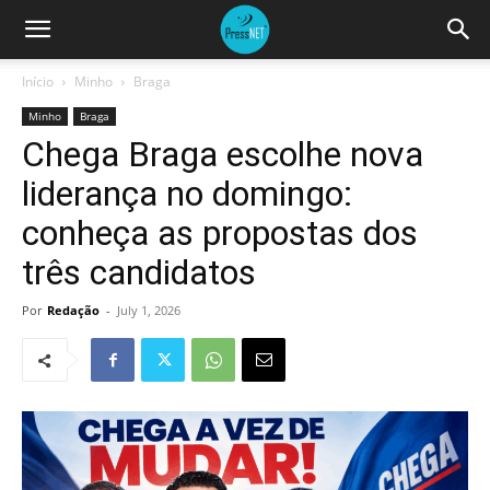
Início
Minho
Braga
Minho
Braga
Chega Braga escolhe nova
liderança no domingo:
conheça as propostas dos
três candidatos
Por
Redação
-
July 1, 2026