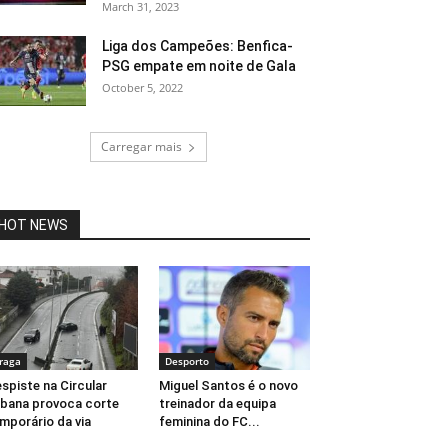
March 31, 2023
Liga dos Campeões: Benfica-
PSG empate em noite de Gala
October 5, 2022
Carregar mais
HOT NEWS
raga
Desporto
spiste na Circular
Miguel Santos é o novo
bana provoca corte
treinador da equipa
mporário da via
feminina do FC...