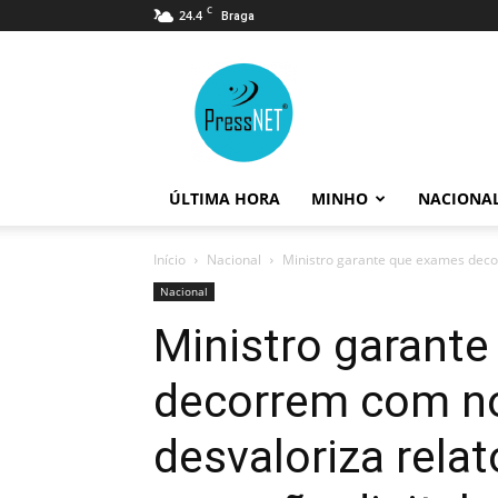
C
24.4
Braga
PressNET
ÚLTIMA HORA
MINHO
NACIONA
Início
Nacional
Ministro garante que exames decor
Nacional
Ministro garant
decorrem com n
desvaloriza relat