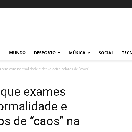
L
MUNDO
DESPORTO
MÚSICA
SOCIAL
TEC
rem com normalidade e desvaloriza relatos de “caos”...
e que exames
ormalidade e
os de “caos” na