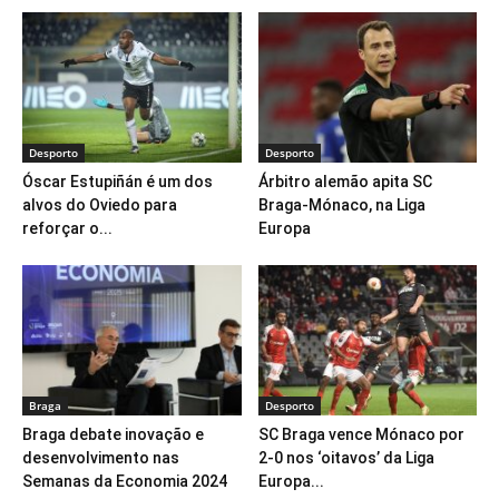
Desporto
Desporto
Óscar Estupiñán é um dos
Árbitro alemão apita SC
alvos do Oviedo para
Braga-Mónaco, na Liga
reforçar o...
Europa
Braga
Desporto
Braga debate inovação e
SC Braga vence Mónaco por
desenvolvimento nas
2-0 nos ‘oitavos’ da Liga
Semanas da Economia 2024
Europa...