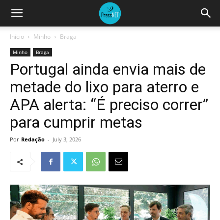
Início
Minho
Braga
Minho
Braga
Portugal ainda envia mais de
metade do lixo para aterro e
APA alerta: “É preciso correr”
para cumprir metas
Por
Redação
-
July 3, 2026