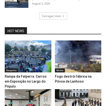
August 5, 2026
Carregar mais
HOT NEWS
Desporto
Minho
Rampa da Falperra: Carros
Fogo destrói fábrica na
em Exposição no Largo do
Póvoa de Lanhoso
Pópulo