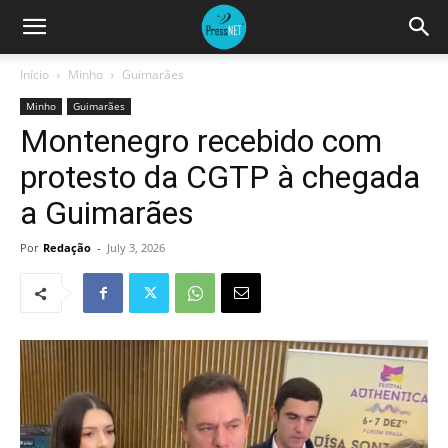
Início
Minho
Guimarães
Minho
Guimarães
Montenegro recebido com
protesto da CGTP à chegada
a Guimarães
Por
Redação
-
July 3, 2026