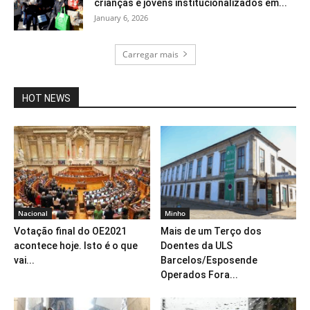
crianças e jovens institucionalizados em...
January 6, 2026
Carregar mais
HOT NEWS
Nacional
Minho
Votação final do OE2021
Mais de um Terço dos
acontece hoje. Isto é o que
Doentes da ULS
vai...
Barcelos/Esposende
Operados Fora...