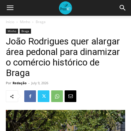
Início
Minho
Braga
Minho
Braga
João Rodrigues quer alargar
área pedonal para dinamizar
o comércio histórico de
Braga
Por
Redação
-
July 9, 2026