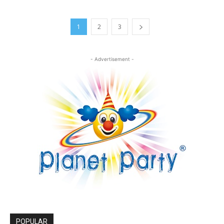
1
2
3
- Advertisement -
POPULAR