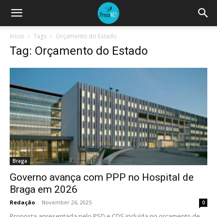
Início
Tags
Orçamento do Estado
Tag: Orçamento do Estado
Braga
Governo avança com PPP no Hospital de
Braga em 2026
Redação
-
November 26, 2025
0
Proposta apresentada pelo PSD e CDS incluída no orçamento de