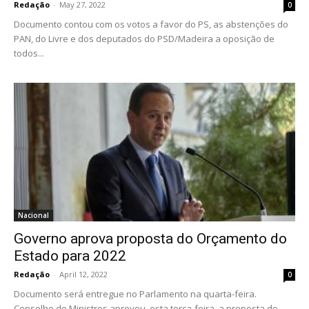
Redação
-
May 27, 2022
0
Documento contou com os votos a favor do PS, as abstenções do
PAN, do Livre e dos deputados do PSD/Madeira a oposição de
todos...
Nacional
Governo aprova proposta do Orçamento do
Estado para 2022
Redação
-
April 12, 2022
0
Documento será entregue no Parlamento na quarta-feira.
Conselho de Ministros aprovou, esta terça-feira, a proposta do