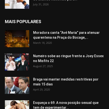
July 31, 2026
MAIS POPULARES
Moradora canta “Avé Maria” para atenuar
quarentena na Praça do Bocage,...
March 18, 2020
Numeiro sobe ao ringue frente a Joey Essex
no Misfits 22
August 27, 2025
Braga vai manter medidas restritivas por
mais 15 dias
April 29, 2020
Esqueça o 69. A nova posição sexual que
tem de experimentar...