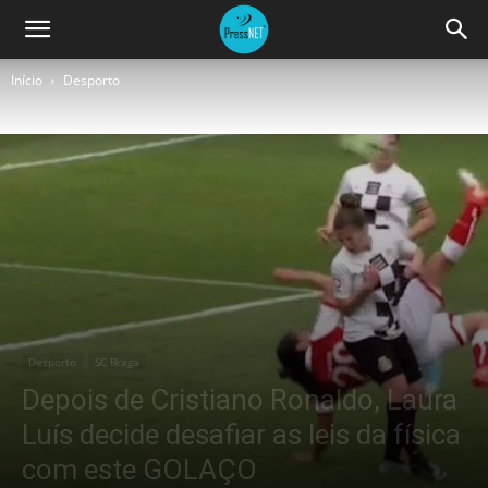
Início
Desporto
Desporto
SC Braga
Depois de Cristiano Ronaldo, Laura
Luís decide desafiar as leis da física
com este GOLAÇO