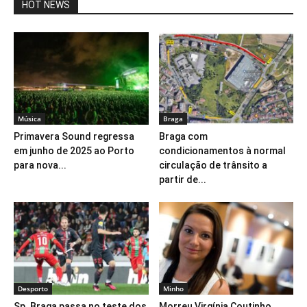
HOT NEWS
Música
Braga
Primavera Sound regressa
Braga com
em junho de 2025 ao Porto
condicionamentos à normal
para nova...
circulação de trânsito a
partir de...
Desporto
Minho
Sp. Braga passa no teste dos
Morreu Virgínia Coutinho,