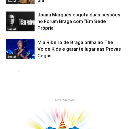
dia
Social
Joana Marques esgota duas sessões
no Forum Braga com “Em Sede
Própria”
Social
Mia Ribeiro de Braga brilha no The
Voice Kids e garante lugar nas Provas
Cegas
Social
- Advertisement -