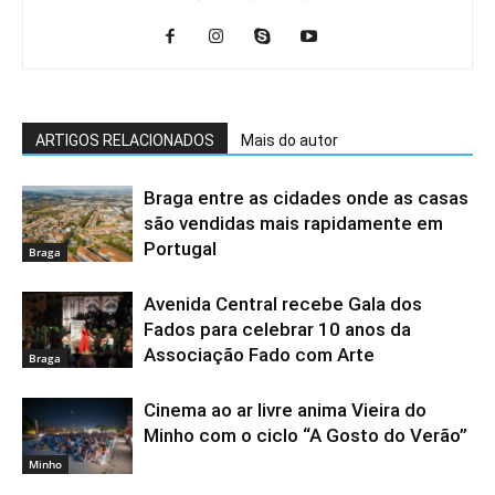
ARTIGOS RELACIONADOS
Mais do autor
Braga entre as cidades onde as casas
são vendidas mais rapidamente em
Portugal
Braga
Avenida Central recebe Gala dos
Fados para celebrar 10 anos da
Associação Fado com Arte
Braga
Cinema ao ar livre anima Vieira do
Minho com o ciclo “A Gosto do Verão”
Minho