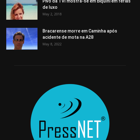
Pivô da TVI mostra-se em biquíni em férias
de luxo
May 2, 2018
Bracarense morre em Caminha após
acidente de mota na A28
May 8, 2022