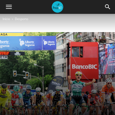
Início
Desporto
Desporto
Modalidades
Condicionamentos à normal
circulação de trânsito e
estacionamento