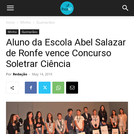
Início
Minho
Guimarães
Minho
Guimarães
Aluno da Escola Abel Salazar
de Ronfe vence Concurso
Soletrar Ciência
Por
Redação
-
May 14, 2019