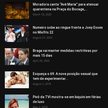
Moradora canta “Avé Maria” para atenuar
quarentena na Praça do Bocage,...
March 18, 2020
Numeiro sobe ao ringue frente a Joey Essex
no Misfits 22
August 27, 2025
Braga vai manter medidas restritivas por
mais 15 dias
April 29, 2020
Esqueça o 69. A nova posição sexual que
tem de experimentar...
August 5, 2018
Pivô da TVI mostra-se em biquíni em férias
de luxo
May 2, 2018