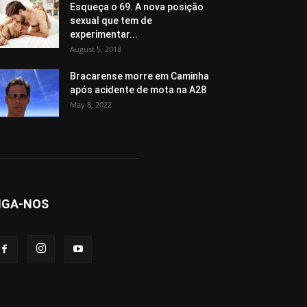
Esqueça o 69. A nova posição
sexual que tem de
experimentar...
August 5, 2018
Bracarense morre em Caminha
após acidente de mota na A28
May 8, 2022
IGA-NOS