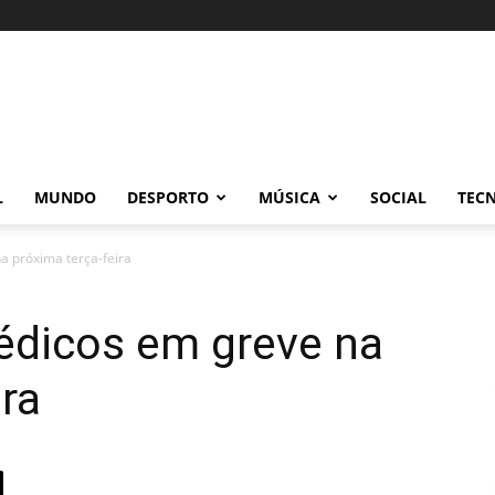
L
MUNDO
DESPORTO
MÚSICA
SOCIAL
TEC
a próxima terça-feira
édicos em greve na
ira