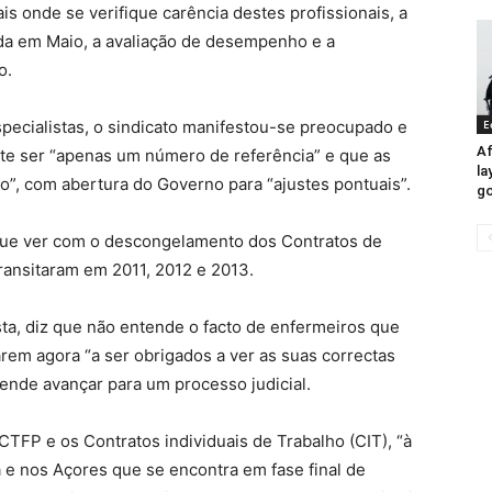
is onde se verifique carência destes profissionais, a
ada em Maio, a avaliação de desempenho e a
o.
specialistas, o sindicato manifestou-se preocupado e
E
Af
este ser “apenas um número de referência” e que as
la
so”, com abertura do Governo para “ajustes pontuais”.
go
 que ver com o descongelamento dos Contratos de
ransitaram em 2011, 2012 e 2013.
usta, diz que não entende o facto de enfermeiros que
em agora “a ser obrigados a ver as suas correctas
ende avançar para um processo judicial.
 CTFP e os Contratos individuais de Trabalho (CIT), “à
 e nos Açores que se encontra em fase final de