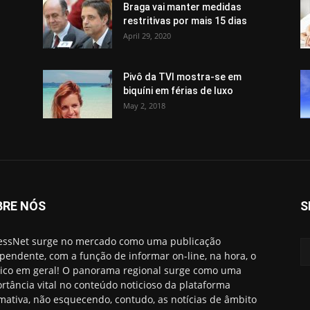
Braga vai manter medidas
restritivas por mais 15 dias
April 29, 2020
Pivô da TVI mostra-se em
biquíni em férias de luxo
May 2, 2018
BRE NÓS
S
essNet surge no mercado como uma publicação
pendente, com a função de informar on-line, na hora, o
ico em geral! O panorama regional surge como uma
rtância vital no conteúdo noticioso da plataforma
rmativa, não esquecendo, contudo, as notícias de âmbito