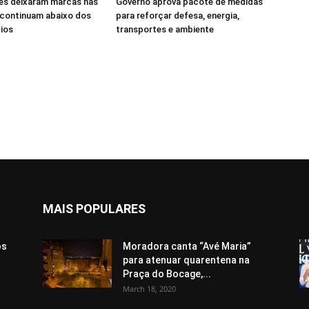
s deixaram marcas nas
Governo aprova pacote de medidas
 continuam abaixo dos
para reforçar defesa, energia,
ios
transportes e ambiente
MAIS POPULARES
ós
Moradora canta “Avé Maria”
para atenuar quarentena na
Praça do Bocage,...
March 18, 2020