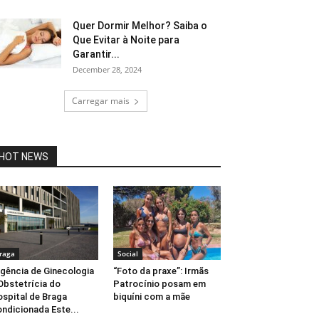
Quer Dormir Melhor? Saiba o
Que Evitar à Noite para
Garantir...
December 28, 2024
Carregar mais
HOT NEWS
raga
Social
gência de Ginecologia
“Foto da praxe”: Irmãs
Obstetrícia do
Patrocínio posam em
spital de Braga
biquíni com a mãe
ndicionada Este...