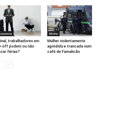
conomia
Minho
inal, trabalhadores em
Mulher violentamente
y-off podem ou não
agredida e trancada num
zar férias?
café de Famalicão