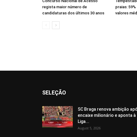
Concurso Nacional de Acesso
Tempestade
regista maior número de
praias: 59%
candidaturas dos últimos 30 anos
valores méd
SELEÇÃO
SC Braga renova ambição ap
encaixe milionário e aponta à
Liga...
August 5, 2026