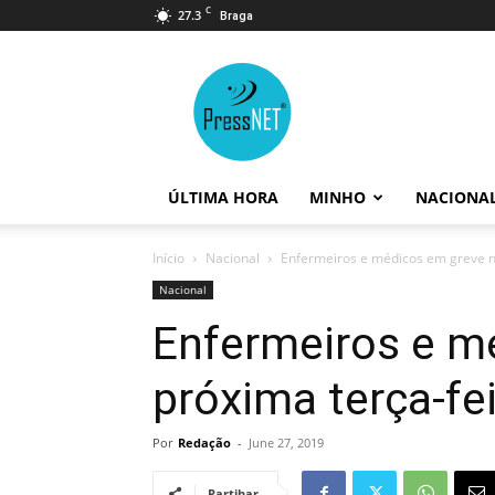
C
27.3
Braga
PressNET
ÚLTIMA HORA
MINHO
NACIONA
Início
Nacional
Enfermeiros e médicos em greve n
Nacional
Enfermeiros e m
próxima terça-fe
Por
Redação
-
June 27, 2019
Partihar