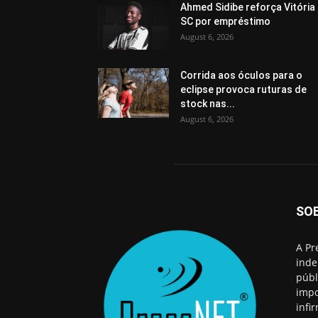
Ahmed Sidibe reforça Vitória
SC por empréstimo
August 6, 2026
Corrida aos óculos para o
eclipse provoca ruturas de
stock nas...
August 6, 2026
SO
A Pr
inde
públ
impo
infi