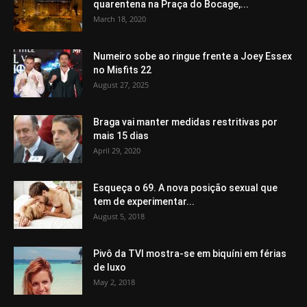
quarentena na Praça do Bocage,...
March 18, 2020
Numeiro sobe ao ringue frente a Joey Essex
no Misfits 22
August 27, 2025
Braga vai manter medidas restritivas por
mais 15 dias
April 29, 2020
Esqueça o 69. A nova posição sexual que
tem de experimentar...
August 5, 2018
Pivô da TVI mostra-se em biquíni em férias
de luxo
May 2, 2018