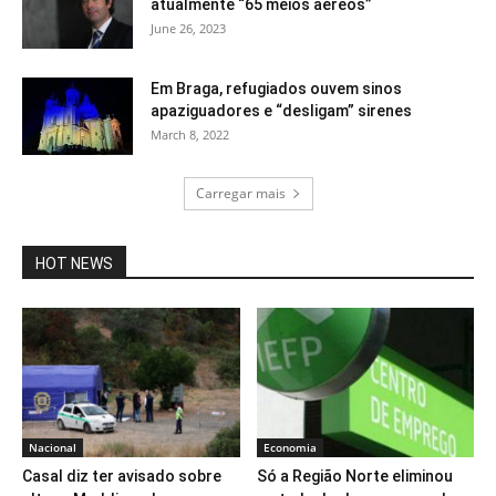
atualmente “65 meios aéreos”
June 26, 2023
Em Braga, refugiados ouvem sinos
apaziguadores e “desligam” sirenes
March 8, 2022
Carregar mais
HOT NEWS
Nacional
Economia
Casal diz ter avisado sobre
Só a Região Norte eliminou