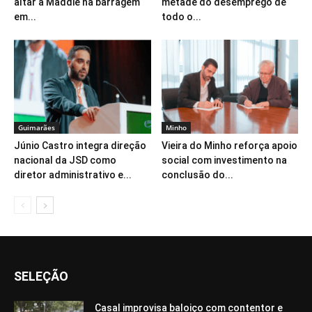
altar a Maddie na barragem
metade do desemprego de
em...
todo o...
Guimarães
Minho
Júnio Castro integra direção
Vieira do Minho reforça apoio
nacional da JSD como
social com investimento na
diretor administrativo e...
conclusão do...
SELEÇÃO
Casal improvisa baloiço com contentor e