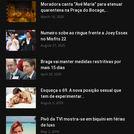
Moradora canta “Avé Maria” para atenuar
quarentena na Praça do Bocage,...
March 18, 2020
Numeiro sobe ao ringue frente a Joey Essex
no Misfits 22
August 27, 2025
Braga vai manter medidas restritivas por
mais 15 dias
April 29, 2020
Esqueça o 69. A nova posição sexual que
tem de experimentar...
August 5, 2018
Pivô da TVI mostra-se em biquíni em férias
de luxo
May 2, 2018