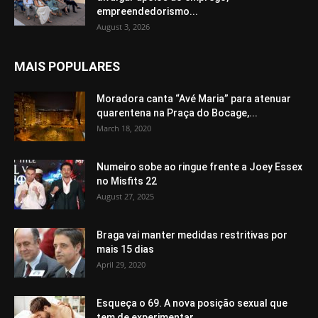
empreendedorismo...
August 3, 2026
MAIS POPULARES
Moradora canta “Avé Maria” para atenuar
quarentena na Praça do Bocage,...
March 18, 2020
Numeiro sobe ao ringue frente a Joey Essex
no Misfits 22
August 27, 2025
Braga vai manter medidas restritivas por
mais 15 dias
April 29, 2020
Esqueça o 69. A nova posição sexual que
tem de experimentar...