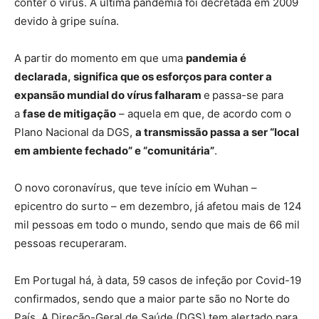
conter o vírus. A última pandemia foi decretada em 2009
devido à gripe suína.
A partir do momento em que uma
pandemia é
declarada, significa que os esforços para conter a
expansão mundial do vírus falharam
e
passa-se para
a
fase de mitigação
– aquela em que, de acordo com o
Plano Nacional da DGS,
a transmissão passa a ser “local
em ambiente fechado” e “comunitária”
.
O novo coronavírus, que teve início em Wuhan –
epicentro do surto – em dezembro, já afetou mais de 124
mil pessoas em todo o mundo, sendo que mais de 66 mil
pessoas recuperaram.
Em Portugal há, à data, 59 casos de infeção por Covid-19
confirmados, sendo que a maior parte são no Norte do
País. A Direção-Geral de Saúde (DGS) tem alertado para