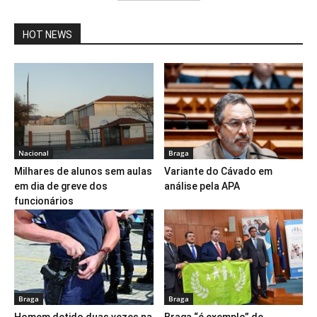
HOT NEWS
Nacional
Braga
Milhares de alunos sem aulas
Variante do Cávado em
em dia de greve dos
análise pela APA
funcionários
Braga
Braga
Homem detido duas vezes na
Braga “é exemplo” de