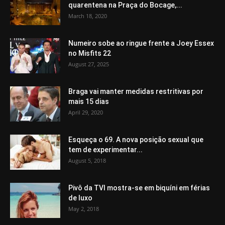
quarentena na Praça do Bocage,...
March 18, 2020
Numeiro sobe ao ringue frente a Joey Essex
no Misfits 22
August 27, 2025
Braga vai manter medidas restritivas por
mais 15 dias
April 29, 2020
Esqueça o 69. A nova posição sexual que
tem de experimentar...
August 5, 2018
Pivô da TVI mostra-se em biquíni em férias
de luxo
May 2, 2018