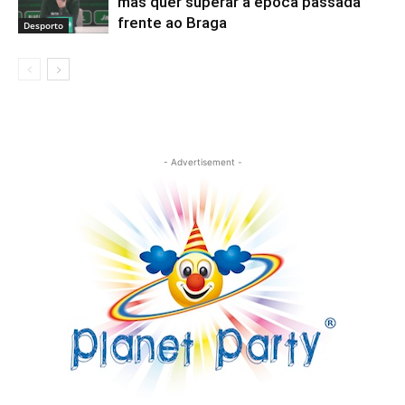
mas quer superar a época passada
frente ao Braga
Desporto
- Advertisement -