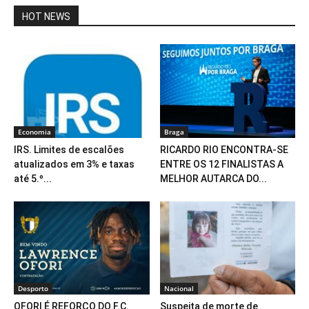
HOT NEWS
Economia
Braga
IRS. Limites de escalões
RICARDO RIO ENCONTRA-SE
atualizados em 3% e taxas
ENTRE OS 12 FINALISTAS A
até 5.º...
MELHOR AUTARCA DO...
Desporto
Nacional
OFORI É REFORÇO DO F.C.
Suspeita de morte de