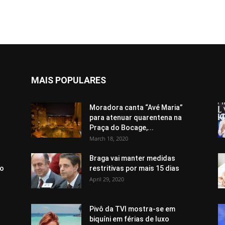
MAIS POPULARES
Moradora canta “Avé Maria”
para atenuar quarentena na
Praça do Bocage,...
March 18, 2020
Braga vai manter medidas
do
restritivas por mais 15 dias
April 29, 2020
Pivô da TVI mostra-se em
biquíni em férias de luxo