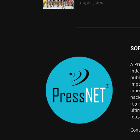
August 5, 2026
SO
A Pr
inde
públ
impo
infi
naci
rigo
últi
foto
Cont