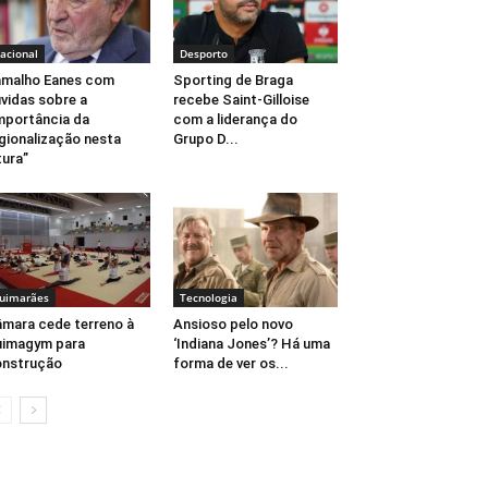
acional
Desporto
malho Eanes com
Sporting de Braga
vidas sobre a
recebe Saint-Gilloise
mportância da
com a liderança do
gionalização nesta
Grupo D...
tura”
uimarães
Tecnologia
mara cede terreno à
Ansioso pelo novo
uimagym para
‘Indiana Jones’? Há uma
onstrução
forma de ver os...