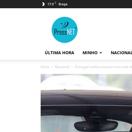
C
17.9
Braga
PressNET
ÚLTIMA HORA
MINHO
NACIONA
Início
Nacional
Portugal realiza número recorde d