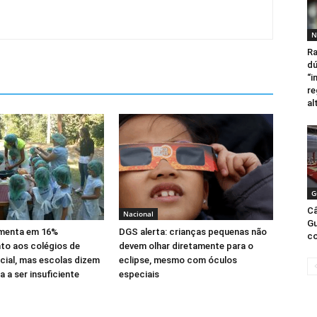
N
Ra
dú
“i
re
al
G
Câ
Nacional
G
menta em 16%
DGS alerta: crianças pequenas não
c
to aos colégios de
devem olhar diretamente para o
cial, mas escolas dizem
eclipse, mesmo com óculos
 a ser insuficiente
especiais