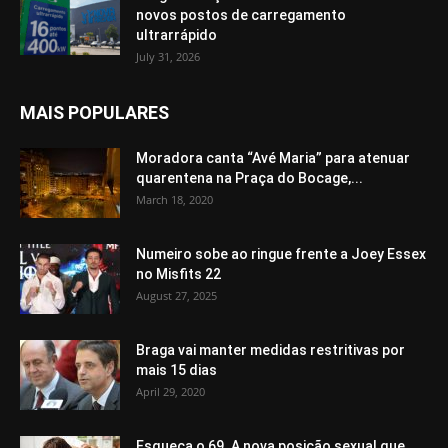
novos postos de carregamento
ultrarrápido
July 31, 2026
MAIS POPULARES
Moradora canta “Avé Maria” para atenuar
quarentena na Praça do Bocage,...
March 18, 2020
Numeiro sobe ao ringue frente a Joey Essex
no Misfits 22
August 27, 2025
Braga vai manter medidas restritivas por
mais 15 dias
April 29, 2020
Esqueça o 69. A nova posição sexual que