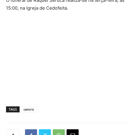
O funeral de Raquel Seruca realiza-se na terça-feira, às
15:00, na Igreja de Cedofeita.
TAGS
cancro