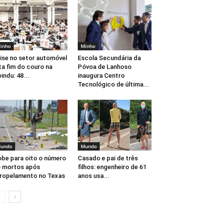
inho
Minho
ise no setor automóvel
Escola Secundária da
ta fim do couro na
Póvoa de Lanhoso
indu: 48...
inaugura Centro
Tecnológico de última...
undo
Mundo
be para oito o número
Casado e pai de três
 mortos após
filhos: engenheiro de 61
ropelamento no Texas
anos usa...