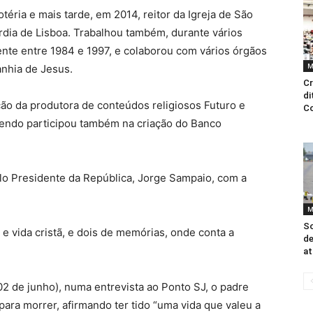
téria e mais tarde, em 2014, reitor da Igreja de São
rdia de Lisboa. Trabalhou também, durante vários
ente entre 1984 e 1997, e colaborou com vários órgãos
M
nhia de Jesus.
Cr
di
ão da produtora de conteúdos religiosos Futuro e
Co
, tendo participou também na criação do Banco
elo Presidente da República, Jorge Sampaio, com a
M
So
a e vida cristã, e dois de memórias, onde conta a
de
at
02 de junho), numa entrevista ao Ponto SJ, o padre
ara morrer, afirmando ter tido “uma vida que valeu a