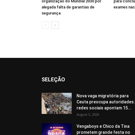
organização do Mundial 2030 por
para conclu
alegada falta de garantias de
exames nac
segurança
SELEÇÃO
Nova vaga migratória para
Ceuta preocupa autoridades:
redes sociais apontam 15...
August 5, 2026
Vengaboys e Chico da Tina
prometem grande festa no