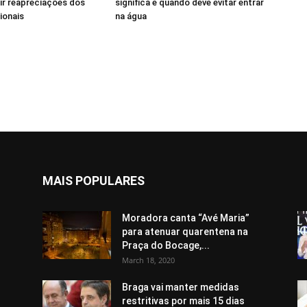
ir reapreciações dos
significa e quando deve evitar entrar
ionais
na água
MAIS POPULARES
Moradora canta “Avé Maria”
para atenuar quarentena na
Praça do Bocage,...
March 18, 2020
Braga vai manter medidas
restritivas por mais 15 dias