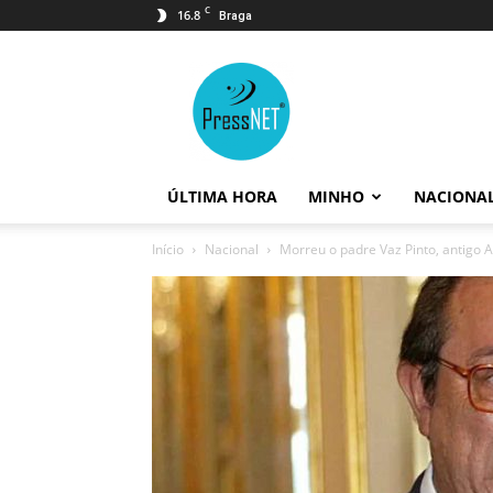
C
16.8
Braga
PressNET
ÚLTIMA HORA
MINHO
NACIONA
Início
Nacional
Morreu o padre Vaz Pinto, antigo 