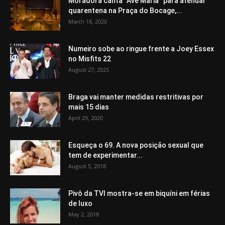
Moradora canta “Avé Maria” para atenuar
quarentena na Praça do Bocage,...
March 18, 2020
Numeiro sobe ao ringue frente a Joey Essex
no Misfits 22
August 27, 2025
Braga vai manter medidas restritivas por
mais 15 dias
April 29, 2020
Esqueça o 69. A nova posição sexual que
tem de experimentar...
August 5, 2018
Pivô da TVI mostra-se em biquíni em férias
de luxo
May 2, 2018