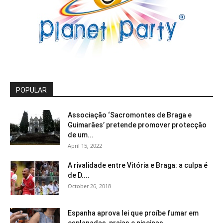
POPULAR
Associação ‘Sacromontes de Braga e
Guimarães’ pretende promover protecção
de um...
April 15, 2022
A rivalidade entre Vitória e Braga: a culpa é
de D....
October 26, 2018
Espanha aprova lei que proíbe fumar em
esplanadas, praias e piscinas