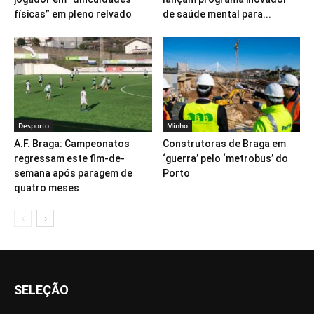
físicas” em pleno relvado
de saúde mental para...
Desporto
Minho
A.F. Braga: Campeonatos
Construtoras de Braga em
regressam este fim-de-
‘guerra’ pelo ‘metrobus’ do
semana após paragem de
Porto
quatro meses
SELEÇÃO