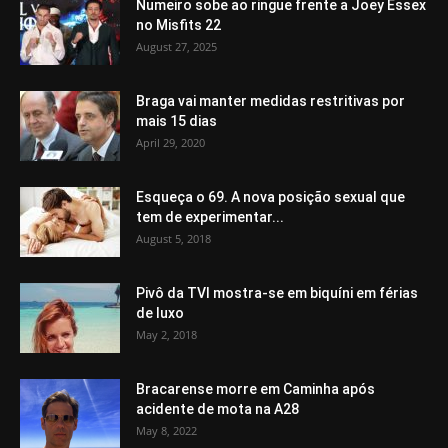
Numeiro sobe ao ringue frente a Joey Essex
no Misfits 22
August 27, 2025
Braga vai manter medidas restritivas por
mais 15 dias
April 29, 2020
Esqueça o 69. A nova posição sexual que
tem de experimentar...
August 5, 2018
Pivô da TVI mostra-se em biquíni em férias
de luxo
May 2, 2018
Bracarense morre em Caminha após
acidente de mota na A28
May 8, 2022