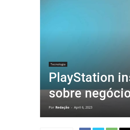
Tecnologia
PlayStation i
sobre negócio 
Por
Redação
-
April 6, 2023