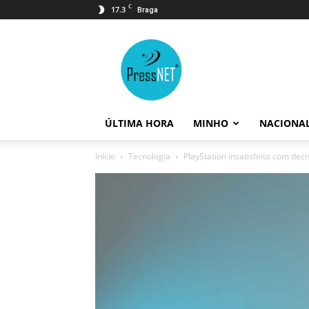
C
17.3
Braga
PressNET
ÚLTIMA HORA
MINHO
NACIONA
Início
Tecnologia
PlayStation insatisfeita com deci