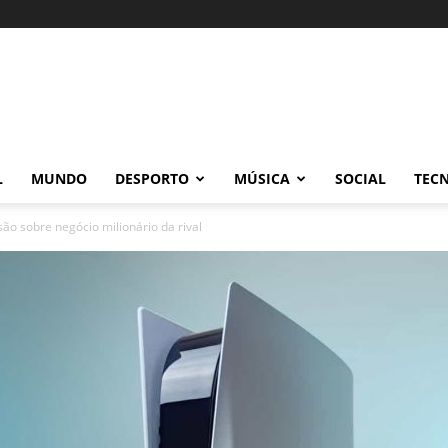
L
MUNDO
DESPORTO
MÚSICA
SOCIAL
TEC
são sobre negócio milionário da rival