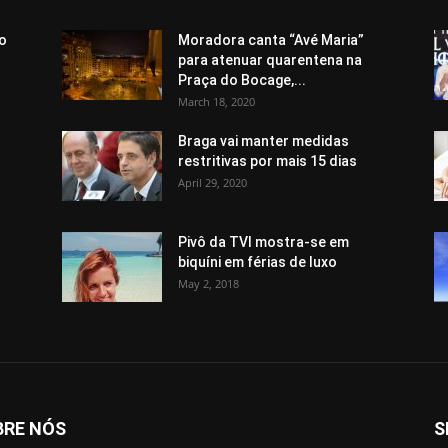
 o
Moradora canta “Avé Maria”
.
para atenuar quarentena na
Praça do Bocage,...
March 18, 2020
Braga vai manter medidas
restritivas por mais 15 dias
April 29, 2020
Pivô da TVI mostra-se em
biquíni em férias de luxo
May 2, 2018
BRE NÓS
S