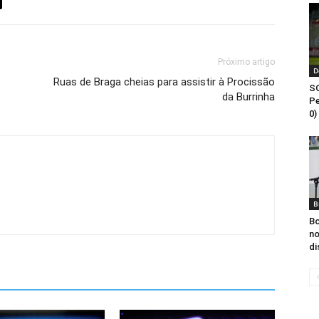
Próximo artigo
D
Ruas de Braga cheias para assistir à Procissão
SC
da Burrinha
Pe
0)
B
Bo
n
di