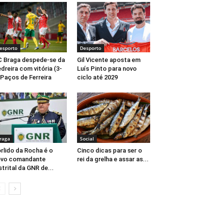
esporto
Desporto
 Braga despede-se da
Gil Vicente aposta em
dreira com vitória (3-
Luís Pinto para novo
 Paços de Ferreira
ciclo até 2029
raga
Social
rlido da Rocha é o
Cinco dicas para ser o
ovo comandante
rei da grelha e assar as...
strital da GNR de...