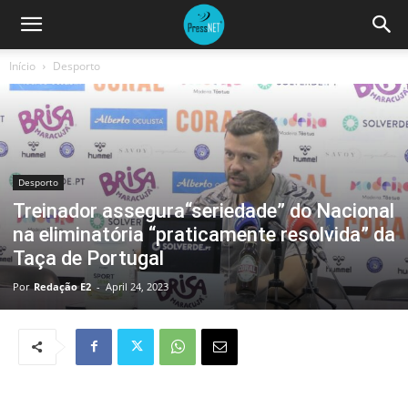
Início
Desporto
Desporto
Treinador assegura“seriedade” do Nacional
na eliminatória “praticamente resolvida” da
Taça de Portugal
Por
Redação E2
-
April 24, 2023