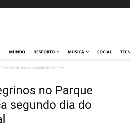
L
MUNDO
DESPORTO
MÚSICA
SOCIAL
TEC
Eduardo VII marca segundo dia do Papa...
egrinos no Parque
ca segundo dia do
l