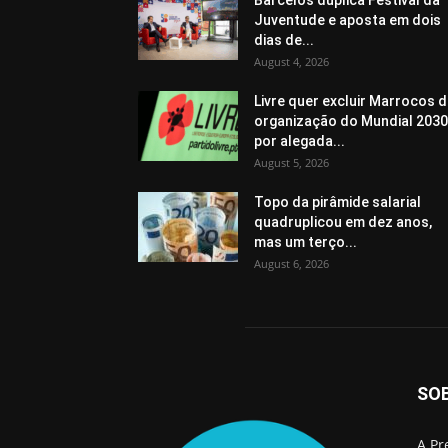
Barcelos duplica Festival da
Juventude e aposta em dois
dias de...
August 4, 2026
Livre quer excluir Marrocos 
organização do Mundial 2030
por alegada...
August 5, 2026
Topo da pirâmide salarial
quadruplicou em dez anos,
mas um terço...
August 6, 2026
SO
A Pr