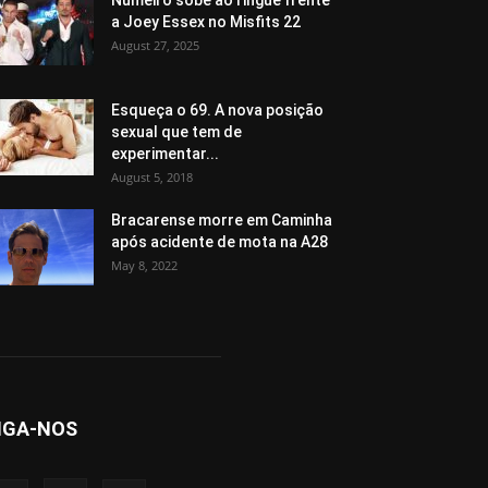
Numeiro sobe ao ringue frente
a Joey Essex no Misfits 22
August 27, 2025
Esqueça o 69. A nova posição
sexual que tem de
experimentar...
August 5, 2018
Bracarense morre em Caminha
após acidente de mota na A28
May 8, 2022
IGA-NOS