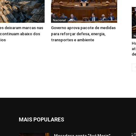
Nacional
s deixaram marcas nas
Governo aprova pacote de medidas
 continuam abaixo dos
para reforçar defesa, energia,
N
ios
transportes e ambiente
H
at
de
MAIS POPULARES