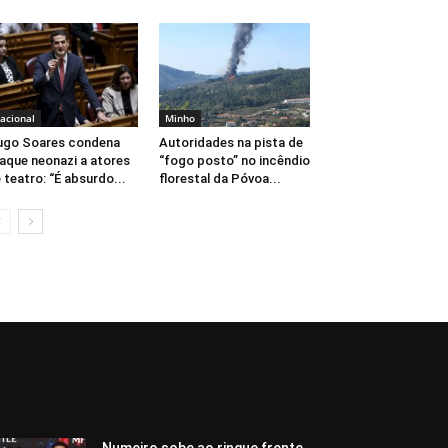
acional
Minho
ugo Soares condena
Autoridades na pista de
aque neonazi a atores
“fogo posto” no incêndio
 teatro: “É absurdo...
florestal da Póvoa...