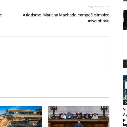
Próximo artigo
de
Atletismo: Mariana Machado campeã olímpica
universitária
D
Vi
Aç
pr
lu