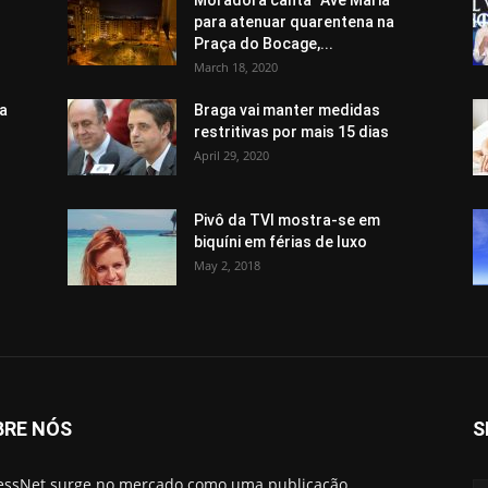
Moradora canta “Avé Maria”
para atenuar quarentena na
Praça do Bocage,...
March 18, 2020
da
Braga vai manter medidas
restritivas por mais 15 dias
April 29, 2020
Pivô da TVI mostra-se em
biquíni em férias de luxo
May 2, 2018
BRE NÓS
S
essNet surge no mercado como uma publicação