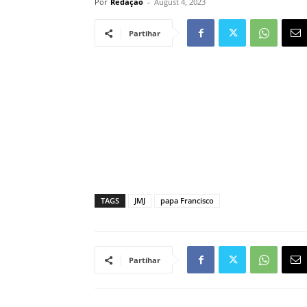
Por
Redação
-
August 4, 2023
Partihar
TAGS
JMJ
papa Francisco
Partihar