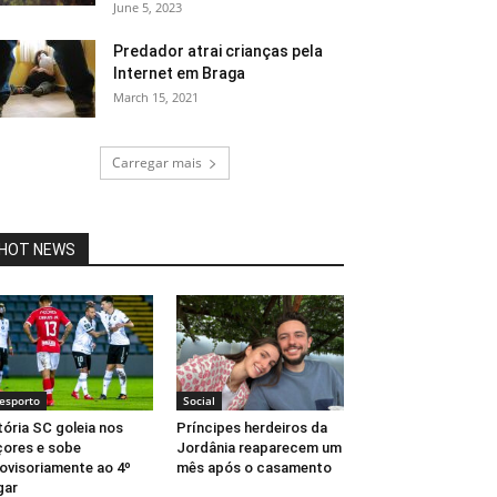
June 5, 2023
Predador atrai crianças pela
Internet em Braga
March 15, 2021
Carregar mais
HOT NEWS
esporto
Social
tória SC goleia nos
Príncipes herdeiros da
ores e sobe
Jordânia reaparecem um
ovisoriamente ao 4º
mês após o casamento
gar