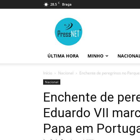
C
28.5
Braga
PressNET
ÚLTIMA HORA
MINHO
NACIONA
Início
Nacional
Enchente de peregrinos no Parque 
Nacional
Enchente de per
Eduardo VII mar
Papa em Portuga