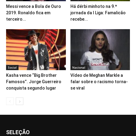
Messi vence a Bola de Ouro
Há dérbi minhoto na 9.ª
2019. Ronaldo fica em
jornada da I Liga: Famalicão
terceiro...
recebe...
Social
Nacional
Kasha vence “Big Brother
Vídeo de Meghan Markle a
Famosos”. Jorge Guerreiro
falar sobre o racismo torna-
conquista segundo lugar
se viral
SELEÇÃO