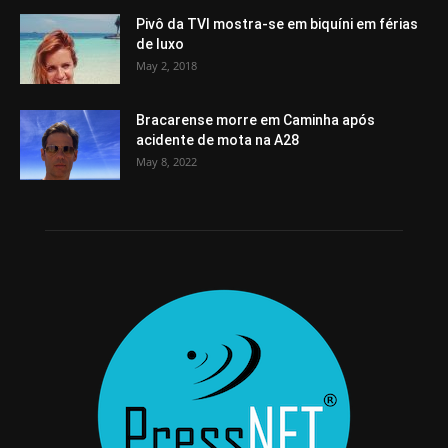
Pivô da TVI mostra-se em biquíni em férias
de luxo
May 2, 2018
Bracarense morre em Caminha após
acidente de mota na A28
May 8, 2022