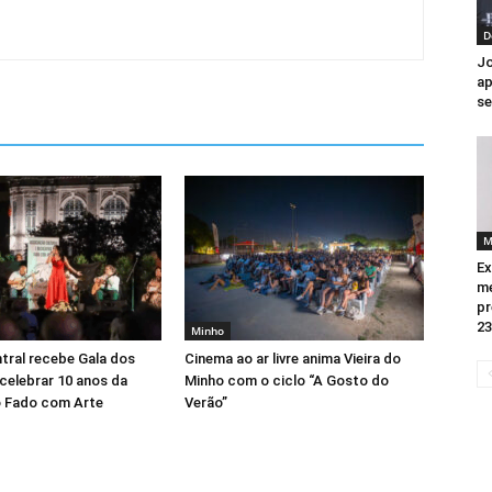
D
Jo
ap
se
M
Ex
me
pr
23
Minho
tral recebe Gala dos
Cinema ao ar livre anima Vieira do
celebrar 10 anos da
Minho com o ciclo “A Gosto do
 Fado com Arte
Verão”