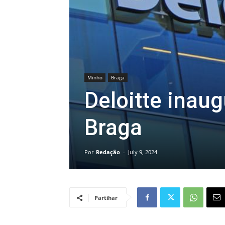
Minho
Braga
Deloitte inau
Braga
Por
Redação
-
July 9, 2024
Partihar