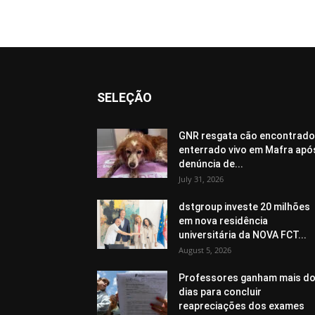
SELEÇÃO
GNR resgata cão encontrado
enterrado vivo em Mafra apó
denúncia de...
July 31, 2026
dstgroup investe 20 milhões
em nova residência
universitária da NOVA FCT...
August 5, 2026
Professores ganham mais do
dias para concluir
reapreciações dos exames