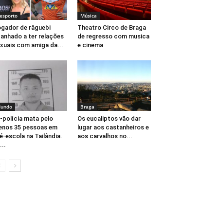
esporto
Música
gador de râguebi
Theatro Circo de Braga
anhado a ter relações
de regresso com musica
xuais com amiga da...
e cinema
undo
Braga
-polícia mata pelo
Os eucaliptos vão dar
nos 35 pessoas em
lugar aos castanheiros e
é-escola na Tailândia.
aos carvalhos no...
...