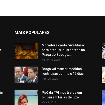
MAIS POPULARES
Moradora canta “Avé Maria”
s
para atenuar quarentena na
Praça do Bocage,...
March 18, 2020
Braga vai manter medidas
restritivas por mais 15 dias
April 29, 2020
is
Pivô da TVI mostra-se em
biquíni em férias de luxo
May 2, 2018