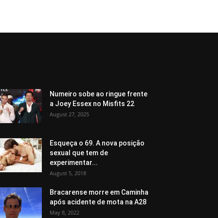
Numeiro sobe ao ringue frente
a Joey Essex no Misfits 22
August 27, 2025
Esqueça o 69. A nova posição
sexual que tem de
experimentar...
August 5, 2018
Bracarense morre em Caminha
após acidente de mota na A28
May 8, 2022