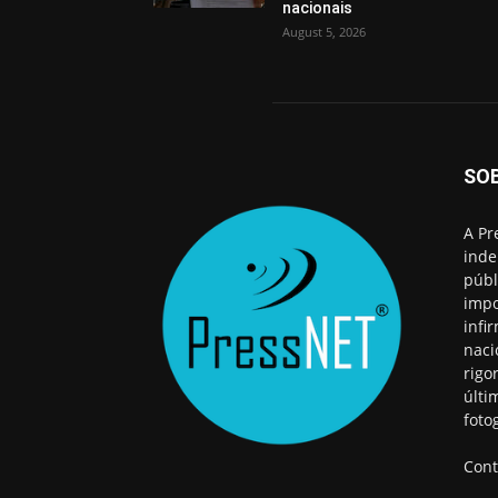
nacionais
August 5, 2026
SO
A Pr
inde
públ
impo
infi
naci
rigo
últi
foto
Cont