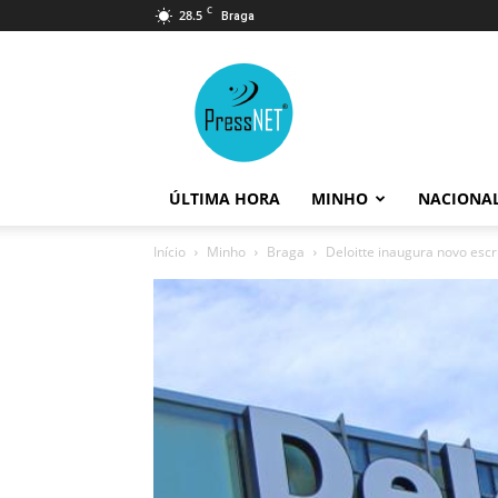
C
28.5
Braga
PressNET
ÚLTIMA HORA
MINHO
NACIONA
Início
Minho
Braga
Deloitte inaugura novo escr