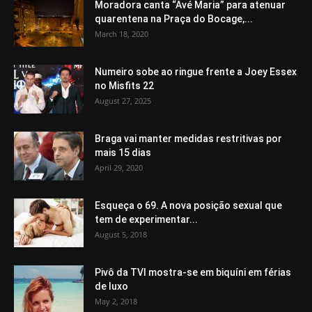
Moradora canta “Avé Maria” para atenuar
quarentena na Praça do Bocage,...
March 18, 2020
Numeiro sobe ao ringue frente a Joey Essex
no Misfits 22
August 27, 2025
Braga vai manter medidas restritivas por
mais 15 dias
April 29, 2020
Esqueça o 69. A nova posição sexual que
tem de experimentar...
August 5, 2018
Pivô da TVI mostra-se em biquíni em férias
de luxo
May 2, 2018