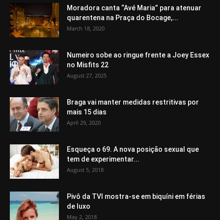
Moradora canta “Avé Maria” para atenuar
quarentena na Praça do Bocage,...
March 18, 2020
Numeiro sobe ao ringue frente a Joey Essex
no Misfits 22
August 27, 2025
Braga vai manter medidas restritivas por
mais 15 dias
April 29, 2020
Esqueça o 69. A nova posição sexual que
tem de experimentar...
August 5, 2018
Pivô da TVI mostra-se em biquíni em férias
de luxo
May 2, 2018