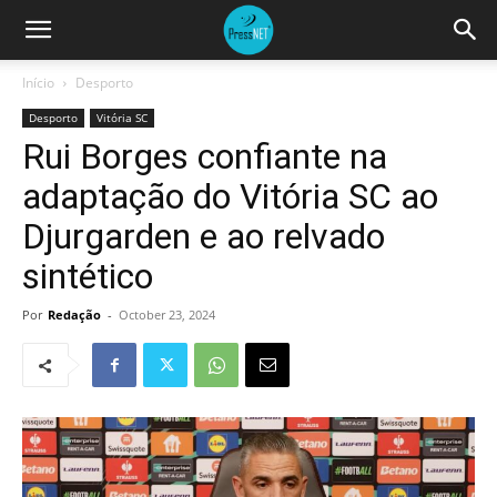
Início
Desporto
Desporto
Vitória SC
Rui Borges confiante na
adaptação do Vitória SC ao
Djurgarden e ao relvado
sintético
Por
Redação
-
October 23, 2024