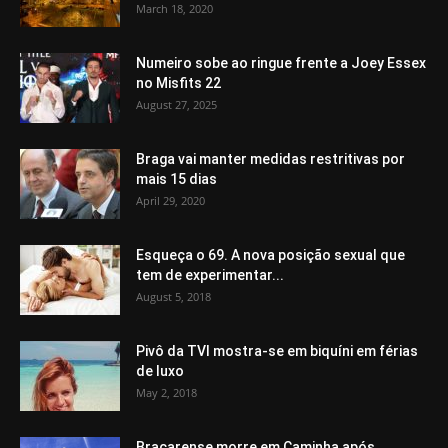
March 18, 2020
Numeiro sobe ao ringue frente a Joey Essex
no Misfits 22
August 27, 2025
Braga vai manter medidas restritivas por
mais 15 dias
April 29, 2020
Esqueça o 69. A nova posição sexual que
tem de experimentar...
August 5, 2018
Pivô da TVI mostra-se em biquíni em férias
de luxo
May 2, 2018
Bracarense morre em Caminha após