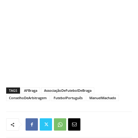
TAGS
AFBraga
AssociaçãoDeFutebolDeBraga
ConselhoDeArbitragem
FutebolPortuguês
ManuelMachado