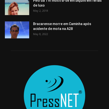
Pivô da TVI mostra-se em biquíni em férias
de luxo
May 2, 2018
Bracarense morre em Caminha após
acidente de mota na A28
May 8, 2022