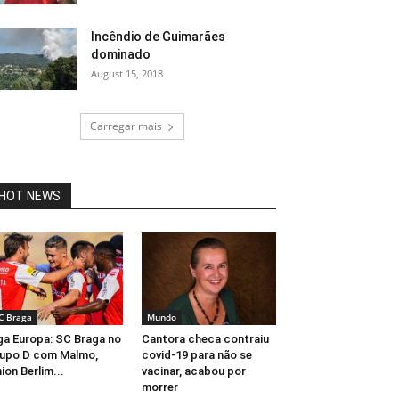
Incêndio de Guimarães
dominado
August 15, 2018
Carregar mais
HOT NEWS
C Braga
Mundo
ga Europa: SC Braga no
Cantora checa contraiu
upo D com Malmo,
covid-19 para não se
ion Berlim...
vacinar, acabou por
morrer