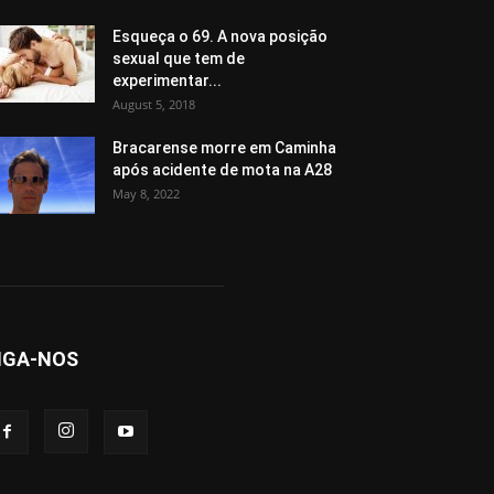
Esqueça o 69. A nova posição
sexual que tem de
experimentar...
August 5, 2018
Bracarense morre em Caminha
após acidente de mota na A28
May 8, 2022
IGA-NOS