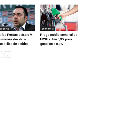
esporto
Economia
rlos Freitas deixa o V.
Preço médio semanal da
imarães devido a
ERSE subiu 0,9% para
uestões de saúde»
gasolina e 0,3%...