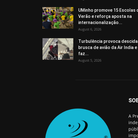
UMinho promove 15 Escolas 
Verão e reforça aposta na
internacionalização...
August 6, 2026
Turbulência provoca descida
brusca de avião da Air India e
faz...
August 5, 2026
SO
A Pr
inde
públ
impo