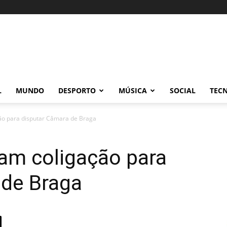
L
MUNDO
DESPORTO
MÚSICA
SOCIAL
TEC
ão para disputar Câmara de Braga
am coligação para
 de Braga