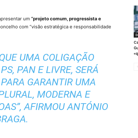
a apresentar um
“projeto comum, progressista e
concelho com “visão estratégica e responsabilidade
D
Ca
Gu
«q
 QUE UMA COLIGAÇÃO
S, PAN E LIVRE, SERÁ
 PARA GARANTIR UMA
PLURAL, MODERNA E
OAS”, AFIRMOU ANTÓNIO
BRAGA.