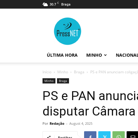
C
30.7
Braga
PressNET
ÚLTIMA HORA
MINHO
NACIONA
Início
Minho
Braga
PS e PAN anunciam coligaç
Minho
Braga
PS e PAN anunci
disputar Câmara
Por
Redação
-
August 4, 2025
Partihar