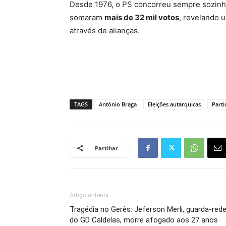
Desde 1976, o PS concorreu sempre sozinh
somaram
mais de 32 mil votos
, revelando 
através de alianças.
TAGS
António Braga
Eleições autarquicas
Parti
Partihar
Artigo anterior
Tragédia no Gerês: Jeferson Merli, guarda-red
do GD Caldelas, morre afogado aos 27 anos