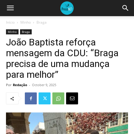
Início
Minho
Braga
Minho
Braga
João Baptista reforça
mensagem da CDU: “Braga
precisa de uma mudança
para melhor”
Por
Redação
-
October 9, 2025