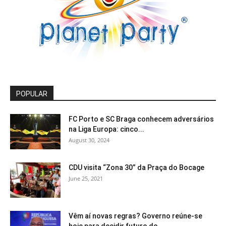
POPULAR
FC Porto e SC Braga conhecem adversários
na Liga Europa: cinco...
August 30, 2024
CDU visita “Zona 30” da Praça do Bocage
June 25, 2021
Vêm aí novas regras? Governo reúne-se
hoje para decidir futuro do...